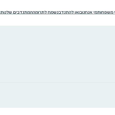
י משפחות
מי אנחנו
בואו להתנדב
נשמח לתרומה
המתנדבים שלנו
תו