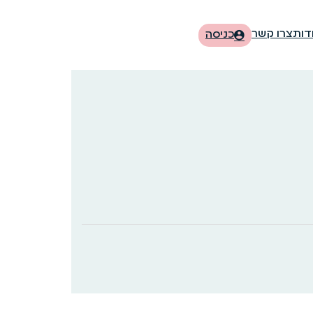
דות
צרו קשר
כניסה