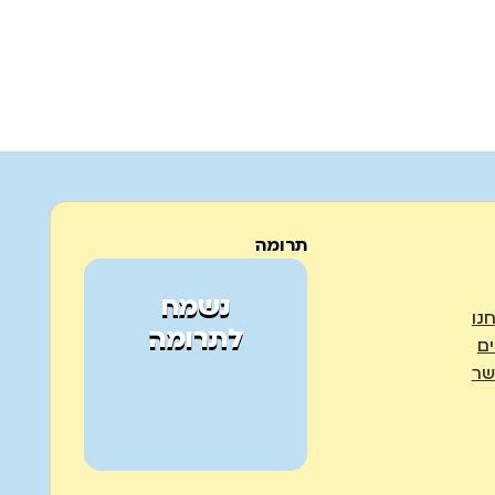
תרומה
נשמח
נו
לתרומה
ים
שר