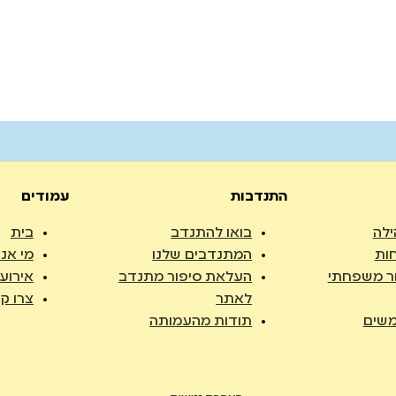
התנדבות
עמודים
ילה
בואו להתנדב
בית
ות
המתנדבים שלנו
מי אנח
ר משפחתי
העלאת סיפור מתנדב
אירוע
לאתר
צרו ק
שים
תודות מהעמותה