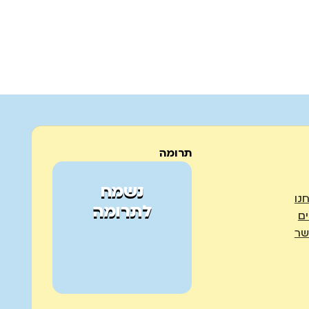
תרומה
נשמח
נו
לתרומה
ים
שר