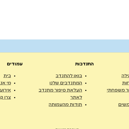
התנדבות
עמודים
ילה
בואו להתנדב
בית
ות
המתנדבים שלנו
מי אנח
ר משפחתי
העלאת סיפור מתנדב
אירוע
לאתר
צרו ק
שים
תודות מהעמותה