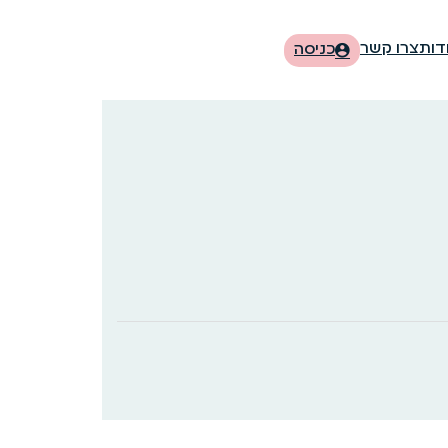
דות
צרו קשר
כניסה