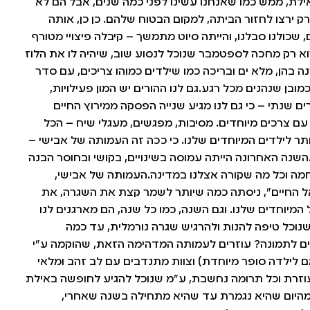
אילת, ממש כמו שאנחנו עשינו לפני כמה שנים, אבל הם לא
רק ירצו לחזור הביתה, למקום הבטוח שלהם. כן כן, אותה
 שכולנו סבלנו, והייתה סיוט מתמשך – קיבלה פיצויי מטורף
א רק מחכה לספטמבר שנוכל לנסוע שוב, שיהיה לו את הלוז
נה בהן, מלא ים ובריכה כמו שילדים כמוהו צריכים, עם סדר
מובן שנהנים מכל רגע.גם לנו ההורים יש המון פעילויות,
רים שנתי – כי גם לנו מגיע שנייה הפסקה ממירוץ החיים
עם צרכים מיוחדים. מסיבות, מפגשים, מעגלי שיח – הכל
ותר לילדים המיוחדים שלנו. כי ככה זה העמותה של אבישי –
השנה האחרונה הייתה עמוסה בשינויים, בקושי ובחוסר הבנה
מה וכל מה שקורה אצלנו במדינה.העמותה של אבישי,
 החיים", ניסתה כמה שיותר לשמר קצת את השגרה, את
המיוחדים שלנו. וגם השנה, כמו כל שנה, הם מארגנים לנו
נוכל טיפה להנות ולהרגיש שגרה נורמלית, עד כמה
 לתמונה? עוזרים לעמותה המדהימה הזאת, שהוקמה ע"י
ם לילדה סופר מיוחדת) וצוות מתנדבים עם לב זהב ומלאי
עוזרת וכל תרומה נחשבת, ע"מ שנוכל להגיע לחופשה באילת
מהיום שהיא נגמרת עד שהיא מתחילה בשנה שאחרי,