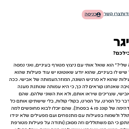
דות
צרו קשר
כניסה
גר
ילכם?
לי?" הוא שואל אותי עם ניצוץ מטורף בעיניים, ואני נמסה
יש לו בעיניים, שהוא יודע שאוטוטו יש עוד פעילות שהוא
עילות שהוא לא מרגיש השונה, המוזר.העמותה של אבישי. ככה
סיבה שאנחנו קוראים לה כך, כי היא עמותה שנותנת מענה
 אבישי, שצריכים שיראו אותם, ולא את השוני שלהם. שהם
דבר כל הסרט, על הסרט, בקולי קולות, בלי שישתיקו אותם כל
הזמן (ותודה על ההקרנה המדהימה של קונג פו 4 בפסח!). שהם יוכלו לבוא מחופשים למה
ולל ולשמוח בפעילות עם מתנפחים ועם מפעילים שלא יגידו
ן כי הם משתוללים וזה מסוכן (ותודה על פעילות מטורפת