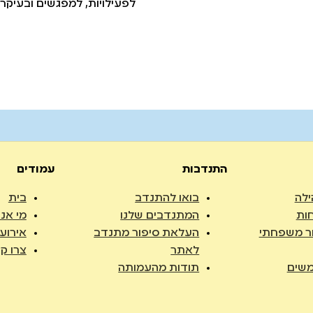
לפעילויות, למפגשים ובעיקר 
התנדבות
עמודים
ילה
בואו להתנדב
בית
ות
המתנדבים שלנו
מי אנח
ר משפחתי
העלאת סיפור מתנדב
אירוע
לאתר
צרו ק
שים
תודות מהעמותה