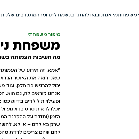
י משפחות
מי אנחנו
בואו להתנדב
נשמח לתרומה
המתנדבים שלנו
תו
סיפור משפחתי
משפחת ניי
מה חשיבות העמותה בשב
"אמא, זה אירוע של העמותה ש
שאני רואה את האושר הגדול ש
יכול להרגיש בה חלק. עוד פ
אנחנו קוראים לה, גם הוא. ה
ופעילויות לילדים בדיוק כמו
יוכלו לראות סרט בקולנוע ול
שרק בא להם – או לא, להשת
להם שהם צריכים לרדת מהמתק