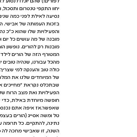
לפורים!) שהם יוכלו לנסוע ל
יחוו התקפי טנטרום ותסכול, ו
נסיעה לאילת לפני כמה שנים,
בזכות העמותה של אבישי. הו
והפעילויות שלו שהוא כ"כ נה
מובנה של מה עושים כל יום וכ
מובנות רק להורים. נופשון הו
המטורף הזה של הורים לילד 
מהכל עבורנו, שנהיה טובים י
כולה טוב והענקה למי שצריך.
של המיוחדים שלנו את המלח
שבתכלס נקראת "מחייכים אל
הפעילויות ואת מצב הרוח של 
חופשה מיוחדת באילת, כדי ש
שאפשר.אז איפה אתם נכנסים
טל ומשה אסייג (הורים בעצמ
נתינה, להתקיים. כל תרומה 
השנה, זו שאבישי מחכה לה 